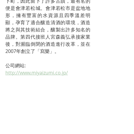
下町，因此留下了許多古蹟，最有名的
便是會津若松城。會津若松市是盆地地
形，擁有豐富的水資源且四季溫差明
顯，孕育了適合釀造清酒的環境，酒造
將之與其技術結合，釀製出許多知名的
品牌。第四代接班人宮森義弘承接家業
後，對瀕臨倒閉的酒造進行改革，並在
2007年創立了「寫樂」。
公司網站: 
http://www.miyaizumi.co.jp/