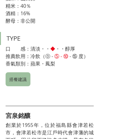
精米：40％
酒精：16%
酵母：非公開
TYPE
口　　感：清淡・・
◆
・・醇厚
推薦飲用：冷飲（⓪ - 
⑤ - ⑩ 
- ⑮
 度）　
香氣類別：蘋果・鳳梨
搭餐建議
宮泉銘釀
創業於1955年，位於福島縣會津若松
市，會津若松市是江戶時代會津藩的城