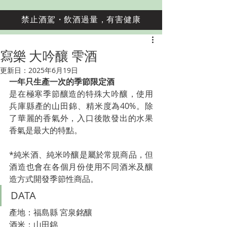
禁止酒駕・飲酒過量，有害健康
寫樂 大吟釀 雫酒
更新日：
2025年6月19日
一年只生產一次的季節限定酒
是在極寒季節釀造的特殊大吟釀，使用
兵庫縣產的山田錦、精米度為40%。除
了華麗的香氣外，入口後散發出的水果
香氣是最大的特點。
*純米酒、純米吟釀是屬於常規商品，但
酒造也會在各個月份使用不同酒米及釀
造方式開發季節性商品。
DATA
產地：福島縣 宮泉銘釀
酒米：山田錦