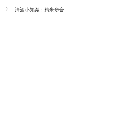
清酒小知識：精米步合
履 歷 資 訊
瓶身批號：2025.05
出廠日期：2025年05月14日
離港日期：2025年05月27日
運輸方式：冷藏貨櫃（Reefer 
container）
到倉日期：2025年06月18日
存儲溫度：5度冷藏
#山田錦
#季節限定
#佐賀県
#大吟醸
#雫酒