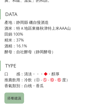
廣、和緩、溫柔」的和諧。
DATA
產地：静岡縣 磯自慢酒造
酒米：
特Ａ地區
東條秋津特上米AAA山
田錦 100%
精米：37%
酒精：16.1%
酵母：自社酵母（静岡酵母）
TYPE
口　　感：清淡・・・
◆
・醇厚
推薦飲用：冷飲（⓪ 
- 
⑤ - ⑩ - ⑮ 
度）　
香氣類別：
白桃
・
香瓜
搭餐建議