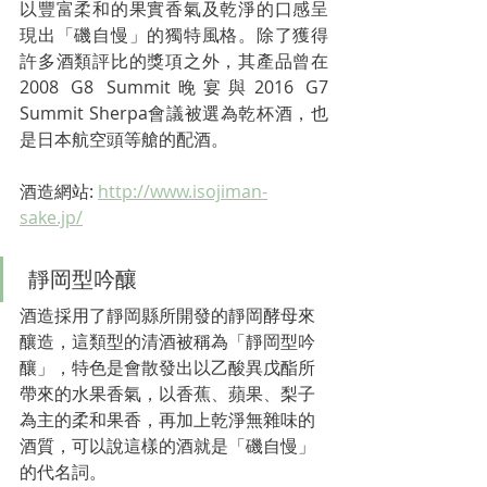
以豐富柔和的果實香氣及乾淨的口感呈
現出「磯自慢」的獨特風格。除了獲得
許多酒類評比的獎項之外，其產品曾在
2008 G8 Summit晚宴與2016 G7 
Summit Sherpa會議被選為乾杯酒，也
是日本航空頭等艙的配酒。
酒造網站: 
http://www.isojiman-
sake.jp/
 靜岡型吟釀
酒造採用了靜岡縣所開發的靜岡酵母來
釀造，這類型的清酒被稱為「靜岡型吟
釀」，特色是會散發出以乙酸異戊酯所
帶來的水果香氣，以香蕉
、
蘋果
、
梨子
為主的柔和果香，再加上乾淨無雜味的
酒質，可以說這樣的酒就是「磯自慢」
的代名詞。