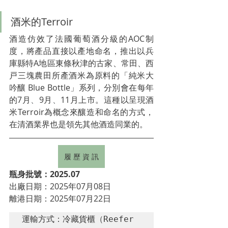
酒米的Terroir
酒造仿效了法國葡萄酒分級的AOC制
度，將產品直接以產地命名，
推出以兵
庫縣特A地區東條秋津的古家、常田、西
戸三塊農田所產酒米為原料的
「純米大
吟釀 Blue Bottle」系列，分別會在每年
的7月
、
9月
、
11月上市。這種以呈現酒
米Terroir為概念來釀造和命名的方式，
在清酒業界也是領先其他酒造同業的。
履 歷 資 訊
瓶身批號：2025.07
出廠日期：2025年07月08日
離港日期：2025年07月22日
運輸方式：冷藏貨櫃（Reefer 