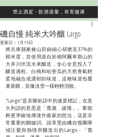
禁止酒駕・飲酒過量，有害健康
磯自慢 純米大吟釀 Largo
更新日：
1月15日
將兵庫縣東條山田錦細心研磨至37%的
精米度，並使用源自於南阿爾卑斯山的
大井川伏流水來釀造，全心全意投入了
釀造過程。白桃和哈密瓜的天然香氣輕
柔地融合成濃郁的味道，這種味道包覆
著菜餚，並像淡雪一樣輕輕消散。
"Largo"是音樂術語中的速度標記，在意
大利語的意思是「寬廣、緩慢」。要能
夠更準確地傳達作曲家的想法，這是非
常重要的關鍵詞。請享受由磯自慢團隊
傾注愛與熱情所釀造出的Largo - 「寬