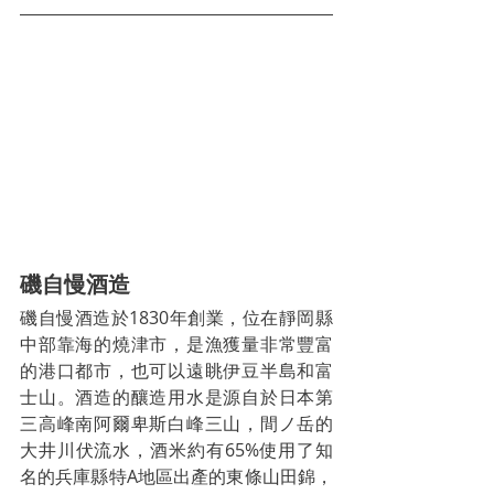
磯自慢酒造
磯自慢酒造於1830年創業，位在靜岡縣
中部靠海的燒津市，是漁獲量非常豐富
的港口都市，也可以遠眺伊豆半島和富
士山。酒造的釀造用水是源自於日本第
三高峰南阿爾卑斯白峰三山，間ノ岳的
大井川伏流水，酒米約有65%使用了知
名的兵庫縣特A地區出產的東條山田錦，