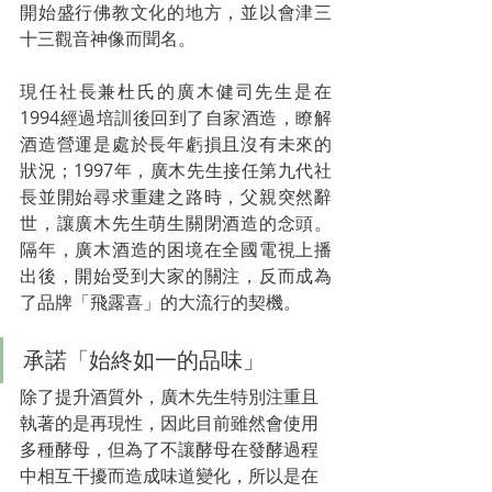
開始盛行佛教文化的地方
，並以會津三
十三觀音神像而聞名。
現任社長兼杜氏的廣木健司先生是在
1994經過培訓後回到了自家酒造，瞭解
酒造營運是處於長年虧損且沒有未來的
狀況；1997年，廣木先生接任第九代社
長並開始尋求重建之路時，父親突然辭
世，讓廣木先生萌生關閉酒造的念頭。
隔年，廣木酒造的困境在全國電視上播
出後，開始受到大家的關注，反而成為
了品牌「飛露喜」的大流行的契機。
承諾「始終如一的品味」
除了提升酒質外，廣木先生特別注重且
執著的是再現性，因此目前雖然會使用
多種酵母，但為了不讓酵母在發酵過程
中相互干擾而造成味道變化，所以是在