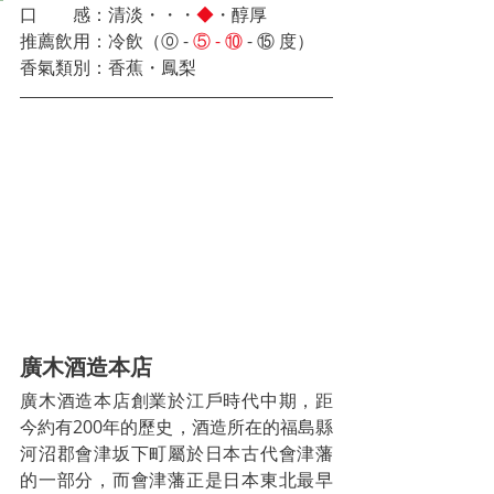
口　　感：清淡・・・
◆
・醇厚
推薦飲用：冷飲（⓪ -
⑤ - ⑩
 - ⑮ 
度）　
香氣類別：香蕉・鳳梨
廣木酒造本店
廣木酒造本店創業於江戶時代中期，距
今約有200年的歷史，酒造所在的福島縣
河沼郡會津坂下町屬於日本古代會津藩
的一部分，而會津藩正是日
本東北最早