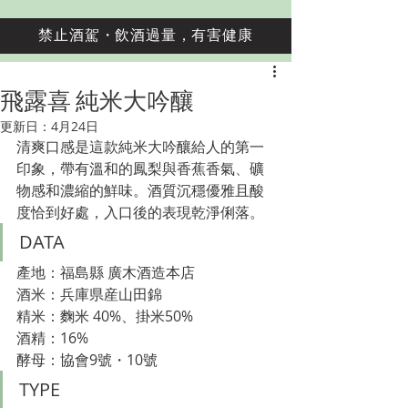
禁止酒駕・飲酒過量，有害健康
飛露喜 純米大吟釀
更新日：
4月24日
清爽口感是這款純米大吟釀給人的第一
印象，帶有溫和的鳳梨與香蕉香氣
、
礦
物感和濃縮的鮮味。酒質沉穩優雅且酸
度恰到好處，入口後的表現乾淨俐落。
DATA
產地：福島
縣 廣木酒造本店
酒米：兵庫県産山田錦
精米：麴米 40%、掛米50%
酒精：16%
酵母：
協會9號・10號
TYPE