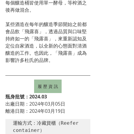
每個釀造桶皆使用單一酵母，等榨酒之
後再做混合。
某些酒造在每年的釀造季節開始之前都
會品飲「飛露喜」，透過品質與口味堅
持終如一的「飛露喜」，來重新認知及
定位自家酒造，以全新的心態面對清酒
釀造的工作。也因此，「飛露喜」成為
影響許多杜氏的品牌。
履 歷 資 訊
瓶身批號：2024.03
出廠日期：2024年03月05日
離港日期：2024年03月19日
運輸方式：冷藏貨櫃（Reefer 
container）