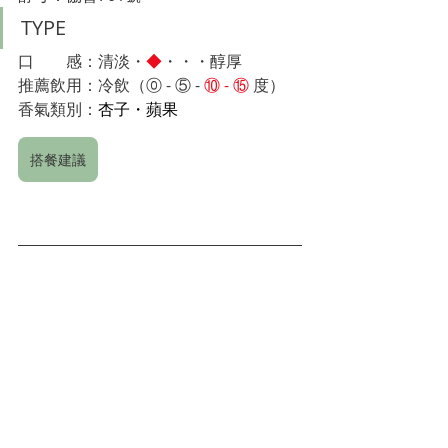
TYPE
口　　感：清淡・
◆
・・・醇厚
推薦飲用：冷飲（⓪ - 
⑤ - 
⑩ - ⑮
 度）　
香氣類別：
杏子・蘋果
搭餐建議