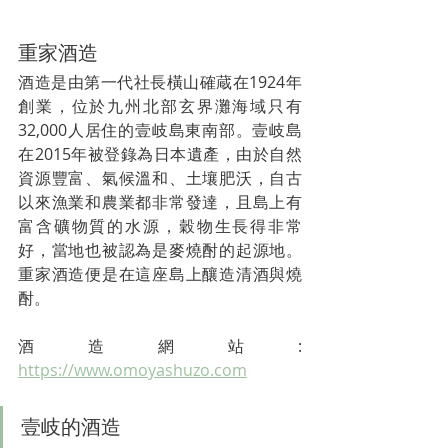
重家酒造
酒造是由第一代社長橫山確蔵在1924年
創業，位於九州北部玄界灘海域只有
32,000人居住的壹岐島東南部。壹岐島
在2015年被登錄為日本遺產，由於自然
資源豐富、氣候溫和、土壤肥沃，自古
以來漁業和農業都非常發達，且島上有
富含礦物質的水源，穀物生長得非常
好，當地也被認為是麥燒酎的起源地。
重家酒造便是在這座島上釀造清酒與燒
酎。
酒造網站: 
https://www.omoyashuzo.com
壹岐的酒造