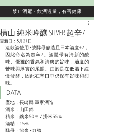
禁止酒駕・飲酒過量，有害健康
橫山 純米吟釀 SILVER 超辛7
更新日：
5月21日
這款酒使用7號酵母釀造且日本酒度+7，
因此命名為超辛7。酒體帶有清新的酸
味、優雅的香氣和清爽的旨味，適度的
苦味與厚實的尾韻。由於是在低溫下緩
慢發酵，因此在辛口中仍保有旨味和甜
味。
DATA
產地：長崎縣 重家酒造
酒米：山田錦
精米：麴米50％ / 掛米55％
酒精：15%
酵母：
協會701號