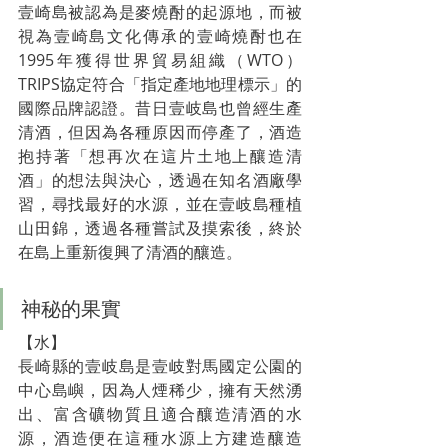
壹崎島被認為是麥燒酎的起源地，而被
視為壹崎島文化傳承的壹崎燒酎也在
1995年獲得世界貿易組織（WTO）
TRIPS協定符合「指定產地地理標示」的
國際品牌認證。昔日壹岐島也曾經生產
清酒，但因為各種原因而停產了，酒造
抱持著「想再次在這片土地上釀造清
酒」的想法與決心，透過在知名酒廠學
習，尋找最好的水源，並在壹岐島種植
山田錦，透過各種嘗試及摸索後，終於
在島上重新復興了清酒的釀造。
神秘的果實
【水】
長崎縣的壹岐島是壹岐對馬國定公園的
中心島嶼，因為人煙稀少，擁有天然湧
出、富含礦物質且適合釀造清酒的水
源，酒造便在這種水源上方建造釀造