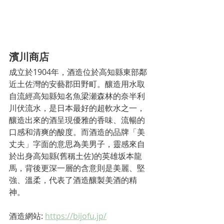
濱川商店
成立於1904年，酒造位
於高知縣東部鄰
近土佐灣的安藝郡田野町。釀造用水取
自流經高知縣知名魚梁瀬森林的奈半利
川伏流水，是日本最好的超軟水之一，
釀造出來的酒呈現優雅的香味、流暢的
口感和清爽的酸度。而酒造的品牌「美
丈夫」字面的意思為美男子，靈感來自
於出身高知縣(舊稱土佐)的英雄坂本龍
馬，背後更深一層的含意則是美麗、堅
強、溫柔，代表了酒造釀製美酒的精
神。
酒造網站: 
https://bijofu.jp/