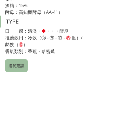
酒精：15%
酵母：高知縣酵母（AA-41）
TYPE
口　　感：清淡・
◆
・・・醇厚
推薦飲用：冷飲（⓪ - 
⑤ - ⑩
- 
⑮
度）/ 
熱飲（
㊵
）　
香氣類別：香蕉・哈密​​瓜
搭餐建議