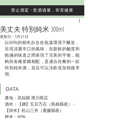
禁止酒駕・飲酒過量，有害健康
美丈夫 特別純米 300ml
更新日：
5月21日
以60%的精米步合在低溫環境下釀造，
呈現淡麗辛口的風味，在新鮮的酸度和
飽滿的味道之間表現了完美的平衡，能
夠與各種菜餚相配，是適合佐餐的一款
特別純米酒，並且可以冷飲或加熱後享
用。
DATA
產地：高知縣 濱川商店
酒米：【麹】五百万石（島根縣産）・
【掛米】松山三井（愛媛縣産）
精米：60%