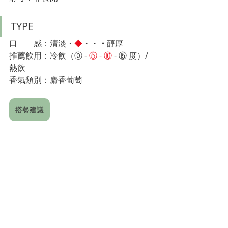
TYPE
口　　感：清淡・
◆
・・
・
醇厚
推薦飲用：冷飲（⓪ 
- 
⑤ - ⑩
- ⑮
 度）
/ 
熱飲
香氣類別：麝香葡萄
搭餐建議