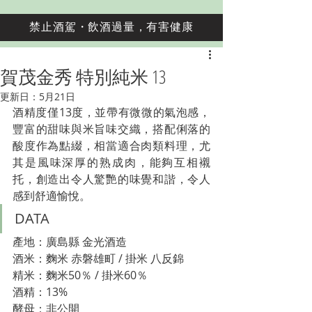
禁止酒駕・飲酒過量，有害健康
賀茂金秀 特別純米 13
更新日：
5月21日
酒精度僅13度，並帶有微微的氣泡感，
豐富的甜味與米旨味交織，搭配俐落的
酸度作為點綴，相當適合肉類料理，尤
其是風味深厚的熟成肉，能夠互相襯
托，創造出令人驚艷的味覺和諧，令人
感到舒適愉悅。
DATA
產地：廣島縣 
金光酒造
酒米：
麴米 
赤磐雄町
 / 掛米 八反錦
精米：
麴米50％ / 掛米60％
酒精：13%
酵母：
非公開