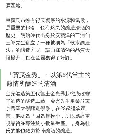
酒產地。
東廣島市擁有得天獨厚的水源和氣候，
是重要的糧倉，也有悠久的釀造清酒的
歷史，明治時代出身於安藝津的三浦仙
三郎先生創立了一種被稱為「軟水釀造
法」的釀造方式，讓西條清酒的品質大
幅提升，也在全國獲得了好評。
「賀茂金秀」・以第5代當主的
熱情所釀造的清酒
金光酒造第五代當主金光秀起徹底改變
了酒造的釀造工藝。金光先生畢業於東
京農業大學釀造學系，在28歲繼承家
業，他認為「因為規模小，所以應該重
視品質並專注於小批量生產」，身為杜
氏的他也致力於吟釀酒的釀造。