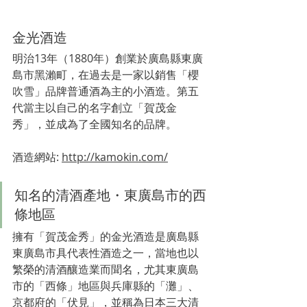
金光酒造
明治13年（1880年）創業於廣島縣東廣
島市黑瀨町，在過去是一家以銷售「櫻
吹雪」品牌普通酒為主的小酒造。第五
代當主以自己的名字創立「賀茂金
秀」，並成為了全國知名的品牌。
酒造網站: 
http://kamokin.com/
知名的清酒產地・東廣島市的西
條地區
擁有「賀茂金秀」的金光酒造是廣島縣
東廣島市具代表性酒造之一，當地也以
繁榮的清酒釀造業而聞名，尤其東廣島
市的「西條」地區與兵庫縣的「灘」、
京都府的「伏見」，並稱為日本三大清