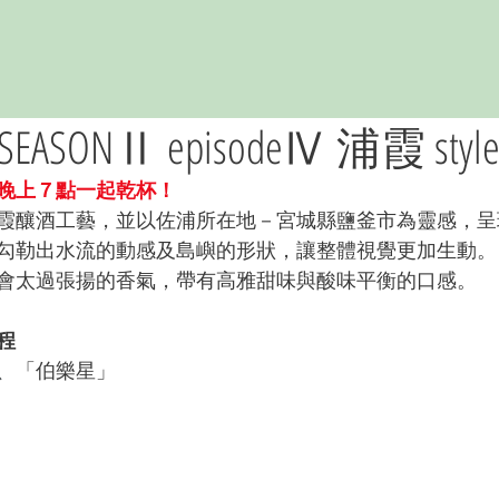
N SEASONⅡ episodeⅣ 浦霞 styl
晚上７點一起乾杯！
霞釀酒工藝，並以佐浦所在地－宮城縣鹽釜市為靈感，呈
勾勒出水流的動感及島嶼的形狀，讓整體視覺更加生動。
會太過張揚的香氣，帶有高雅甜味與酸味平衡的口感。
程
、
「伯樂星」