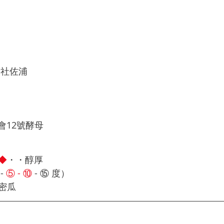
会社佐浦
會12號酵母
◆
・・醇厚
 
⑤ - ⑩
 - ⑮
 度）　
​​瓜