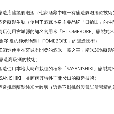
澤釀造店釀製氣泡酒（七家酒藏中唯一有釀造氣泡酒款技術
野酒造釀製生酛（使用了酒藏本身主要品牌「日輪田」的生
商店使用宮城縣的知名食用米「HITOMEBORE」釀製純
澤 夏の純米吟釀 HITOMEBORE」的釀造技術）
廼江酒造使用在宮城縣開發的酒米「藏之華」精米30%釀製
釀造高級酒的技術）
酒造使用本地大崎市栽種的稻米「SASANISHIKI」釀製
SANISHIKI」並瞭解其特性而開發出的釀造技術）
山酒造挑戰釀製純米大吟釀（透過不斷挑戰與嘗試所累積的