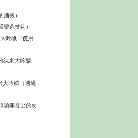
的酒藏）
酛釀造技術）
米大吟釀（使用
的純米大吟釀
純米大吟釀（透過
經驗開發出的次