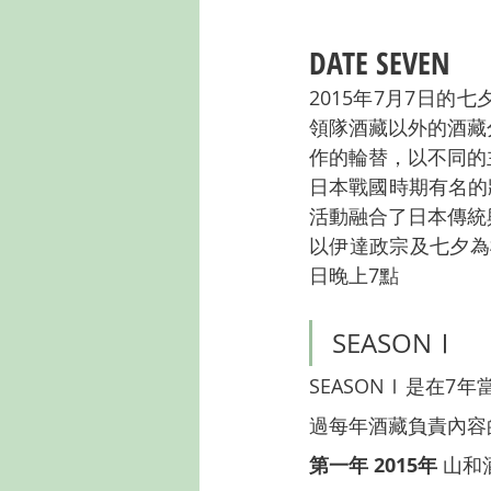
DATE SEVEN
2015年7月7日
領隊酒藏以外的酒藏
作的輪替，以不同的
日本戰國時期有名的將
活動融合了日本傳統
以伊達政宗及七夕為構
日晚上7點
SEASONⅠ
SEASONⅠ是在
過每年酒藏負責內容
第一年 2015年
 山和