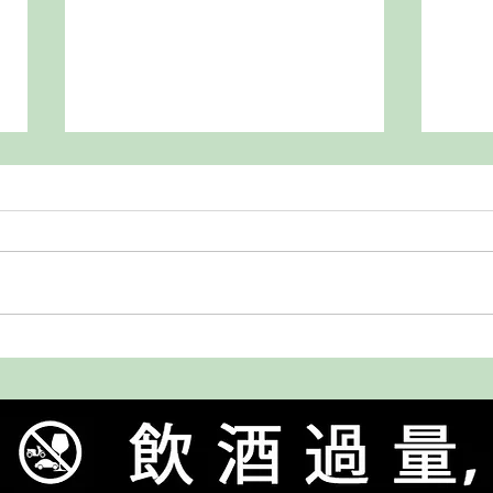
太平海 純米吟釀 瓶圍
磯自慢