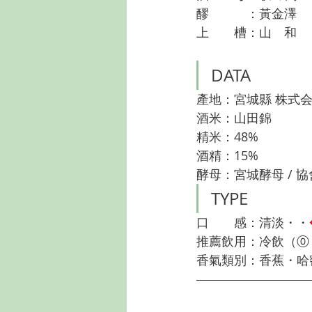
醪　　　：黃金澤
上　　槽：山　和
DATA
產地：宮城縣 株式
酒米：山田錦
精米：48%
酒精：15%
酵母：宮城酵母 / 協
TYPE
口　　感：清淡・・
推薦飲用：冷飲（⓪ -
香氣類別：香蕉・
哈密