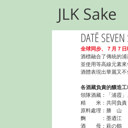
JLK Sake
DATĒ SEVE
全球同步、７月７日
酒標融合了傳統的浦
並使用等高線元素來
酒體表現出華麗又不
各酒藏負責的釀造工
領隊酒藏：「浦霞」
精　　米：共同負責
原料處理：勝　山
麴　　　：墨迺江
酒　　母：
萩の鶴