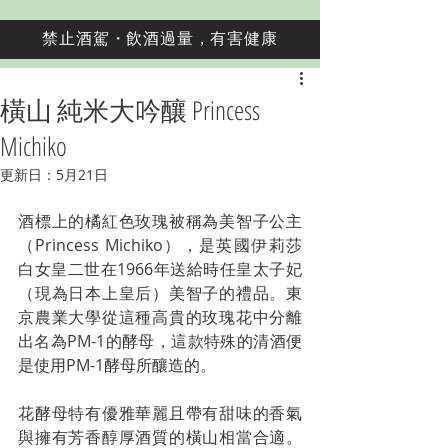
禁止酒駕・飲酒過量，有害健康
橫山 純米大吟釀 Princess
Michiko
更新日：
5月21日
酒標上的橘紅色玫瑰被稱為美智子公主
（Princess Michiko），是英國伊莉莎
白女皇二世在1966年送給時任皇太子妃
（現為日本上皇后）美智子的禮品。東
京農業大學從這種高貴的玫瑰花中分離
出名為PM-1的酵母，這款特殊的清酒便
是使用PM-1酵母所釀造的。
花酵母特有優雅華麗且帶有甜味的香氣
與擁有芳香醇厚酒質的橫山相當合適。