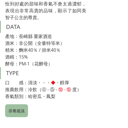
恰到好處的甜味和香氣不會太過濃郁，
表現出非常高貴的品味，顯示了如同美
智子公主的尊貴。
DATA
產地：長崎縣 重家酒造
酒米：非公開（全量特等米）
精米：麴米40％ / 掛米40％
酒精：15%
酵母：PM-1（花酵母）
TYPE
口　　感：清淡・・・
◆
・醇厚
推薦飲用：冷飲（⓪ - 
⑤ -
 ⑩ - ⑮
 度）　
香氣類別：哈密​​瓜・鳳梨
搭餐建議