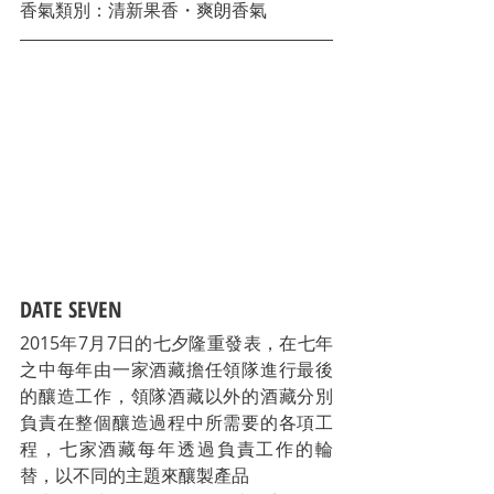
香氣類別：清新果香・爽朗香氣
DATE SEVEN
2015年7月7日的七夕隆重發表，在七年
之中每年由一家酒藏擔任領隊進行最後
的釀造工作，領隊酒藏以外的酒藏分別
負責在整個釀造過程中所需要的各項工
程，七家酒藏每年透過負責工作的輪
替，以不同的主題來釀製產品