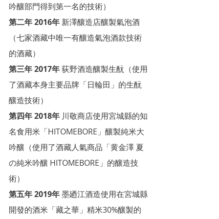
吟釀部門得到第一名的技術）
第二年 2016年
 新澤釀造店釀製氣泡酒
（七家酒藏中唯一有釀造氣泡酒款技術
的酒藏）
第三年 2017年
 荻野酒造釀製生酛（使用
了酒藏本身主要品牌「日輪田」的生酛
釀造技術）
第四年 2018年
 川敬商店使用宮城縣的知
名食用米「HITOMEBORE」釀製純米大
吟釀（使用了酒藏人氣商品「黄金澤 夏
の純米吟釀 HITOMEBORE」的釀造技
術）
第五年 2019年
 墨廼江酒造使用在宮城縣
開發的酒米「藏之華」精米30%釀製的