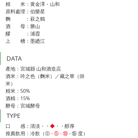
精　　米：黄金澤・山和
原料處理：伯樂星
麴　　　：萩之鶴
酒　　母：勝山
醪　　　：浦霞
上　　槽：墨廼江
DATA
產地：宮城縣 山和酒造店
酒米：吟之色（麴米）／藏之華（掛
米）
精米：50%
酒精：15%
酵母：宮城酵母
TYPE
口　　感：清淡・・
◆
・・醇厚
推薦飲用：冷飲（⓪ - 
⑤ - ⑩
 - ⑮
 度）　