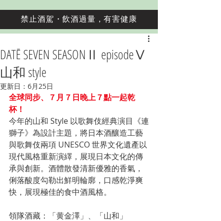
禁止酒駕・飲酒過量，有害健康
DATĒ SEVEN SEASONⅡ episodeⅤ
山和 style
更新日：
6月25日
全球同步、７月７日晚上７點一起乾
杯！
今年的山和 Style 以歌舞伎經典演目《連
獅子》為設計主題，將日本酒釀造工藝
與歌舞伎兩項 UNESCO 世界文化遺產以
現代風格重新演繹，展現日本文化的傳
承與創新。酒體散發清新優雅的香氣，
俐落酸度勾勒出鮮明輪廓，口感乾淨爽
快，展現極佳的食中酒風格。
領隊酒藏：「黄金澤」
、
「山和」