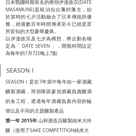
日本戰國時期有名的將領伊達政宗(DATE 
MASAMUNE)是統治仙台藩的藩主，始
於當時的七夕活動融合了日本傳統與優
雅，經過數百年時間傳承至今已經是眾
所皆知的大型豪華慶典。
以伊達政宗及七夕為構想，將企劃名稱
定為「 DATE SEVEN 」，開瓶時間設定
為每年的7月7日晚上7點
SEASONⅠ
SEASONⅠ是在7年當中每年由一家酒藏
釀製酒藏，而領隊跟參加酒藏負責釀酒
的各工程，透過每年酒藏負責內容的輪
替以及不同的主題釀製產品
第一年 2015年
 山和酒造店釀製純米大吟
釀（使用了SAKE COMPETITION純米大