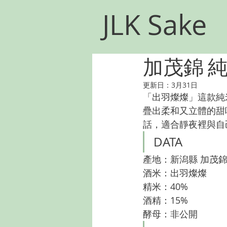
JLK Sake
加茂錦 
更新日：
3月31日
「出羽燦燦」這款純
疊出柔和又立體的甜
話，適合靜夜裡與自
DATA
產地：新潟縣 加茂
酒米：出羽燦燦　
精米：40%
酒精：15%
酵母：非公開