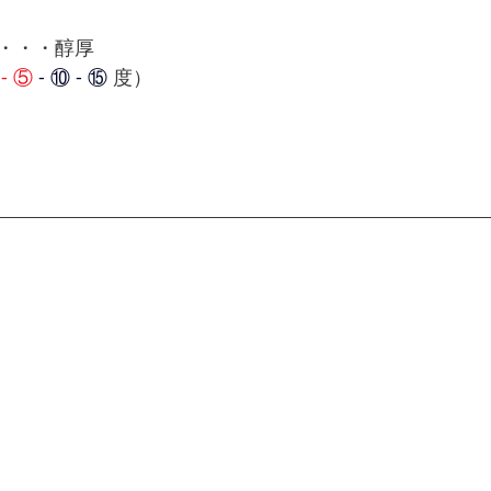
・・・醇厚
- ⑤
 -
⑩ - ⑮
度）　