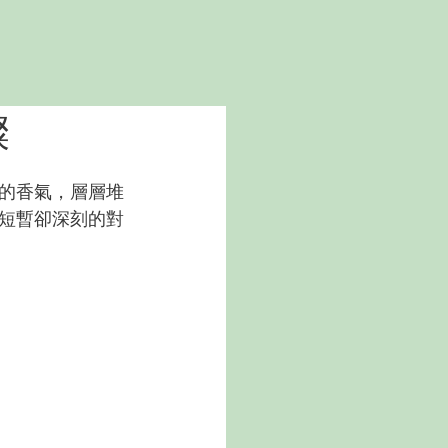
燦
的香氣，層層堆
短暫卻深刻的對