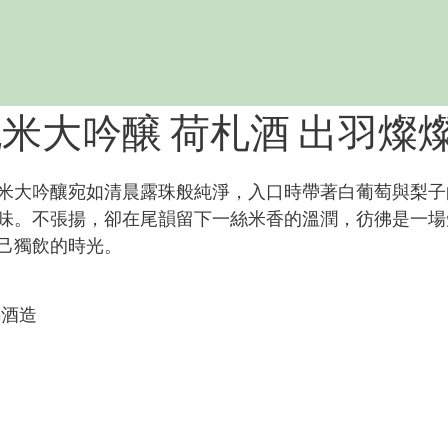
純米大吟醸 荷札酒 出羽燦
米大吟釀宛如清晨露珠般純淨，入口時帶著白葡萄與梨子
味。不張揚，卻在尾韻留下一絲米香的溫潤，彷彿是一場
己獨飲的時光。
錦酒造