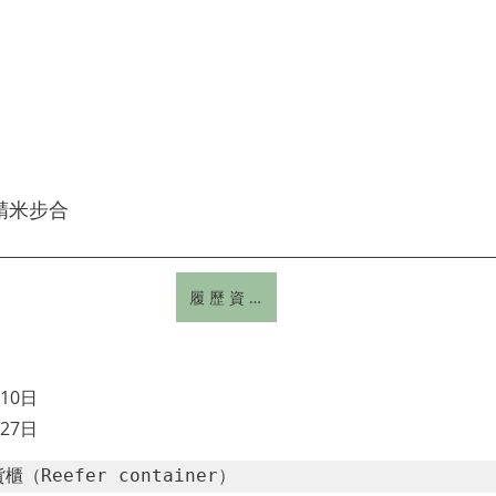
精米步合
履 歷 資 訊
10日
27日
（Reefer container）