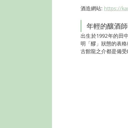
酒造網站: 
https://k
年輕的釀酒師
出生於1992年的
明「醪」狀態的表格
古館龍之介都是備受