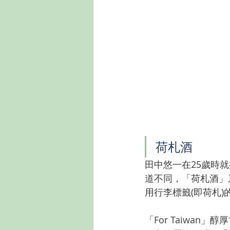
荷札酒
田中悠一在25歲時
道不同，「荷札酒」
用行李標籤(即荷札)
「For Taiwan」醇