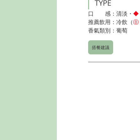
TYPE
口　　感：清淡・
◆
推薦飲用：冷飲（
⓪ 
香氣類別：葡萄
搭餐建議