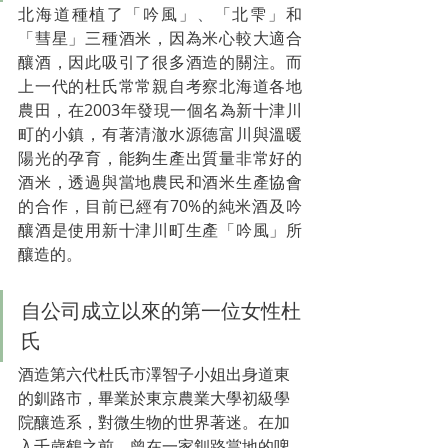
北海道種植了「吟風」
、
「北雫」和
「彗星」三種酒米，因為米心較大適合
釀酒，因此吸引了很多酒造的關注。而
上一代的杜氏常常親自考察北海道各地
農田，在2003年發現一個名為新十津川
町的小鎮，有著清澈水源德富川與溫暖
陽光的孕育，能夠生產出質量非常好的
酒米，透過與當地農民和酒米生產協會
的合作，目前已經有70%的純米酒及吟
釀酒是使用新十津川町生產「吟風」所
釀造的。
自公司成立以來的第一位女性杜
氏
酒造第六代杜氏市澤智子小姐出身道東
的釧路市，畢業於東京農業大學初級學
院釀造系，對微生物的世界著迷。在加
入千歲鶴之前，曾在一家釧路當地的啤