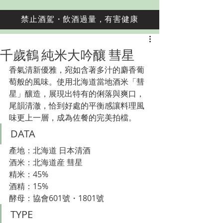
禁止酒駕・飲酒過量，有害健康
千歲鶴 純米大吟釀 彗星
香氣清新優雅，宛如含著多汁的麝香葡
萄般的風味。使用北海道當地酒米「彗
星」釀造，展現出特有的俐落與爽口，
尾韻清澈，恰到好處的平衡感讓料理風
味更上一層，成為佐餐的完美拍檔
。
DATA
產地：北海道 日本清酒
酒米：北海道産 彗星　
精米：45%
酒精：15%
酵母：協會601號
・1801號
TYPE