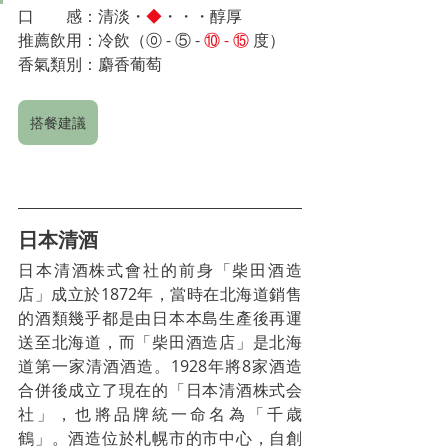
口　　感：清淡・
◆
・・・醇厚
推薦飲用：冷飲（⓪ - 
⑤ -
 ⑩
 - ⑮
 度）　
香氣類別：麝香葡萄
搭餐建議
日本清酒
日本清酒株式會社的前身「柴田酒造
店」成立於1872年，當時在北海道銷售
的酒類幾乎都是由日本本島生產後再運
送至北海道，而「柴田酒造店」是北海
道第一家清酒酒造。1928年將8家酒造
合併後成立了現在的「日本清酒株式会
社」，也將品牌統一命名為「千歳
鶴」。酒造位於札幌市的市中心，自創