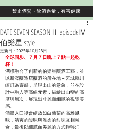
禁止酒駕・飲酒過量，有害健康
DATĒ SEVEN SEASONⅡ episodeⅣ
伯樂星 style
更新日：
2025年10月23日
全球同步、７月７日晚上７點一起乾
杯！
酒標融合了創新的伯樂星釀酒工藝，並
以新澤釀造店釀酒的所在地－宮城縣川
崎町為靈感，呈現出山的意象，並在設
計中融入等高線元素，描繪出山巒的高
度與層次，展現出壯麗而細膩的視覺美
感。
酒體入口後會綻放如白葡萄的高雅風
味，清爽的酸味與溫柔的甜味互相融
合，最後以細膩而美麗的方式輕輕消