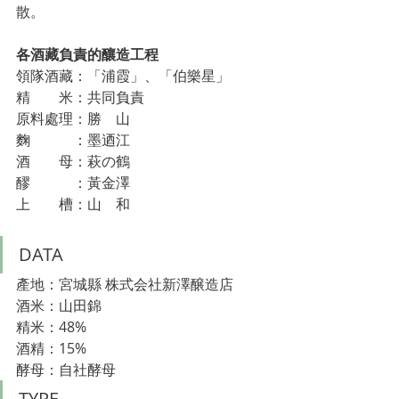
散。
各酒藏負責的釀造工程
領隊酒藏：「浦霞」、「伯樂星」
精　　米：共同負責
原料處理：勝　山
麴　　　：墨迺江
酒　　母：萩の鶴
醪　　　：黃金澤
上　　槽：山　和
DATA
產地：宮城縣 株式会社新澤醸造店
酒米：山田錦
精米：48%
酒精：15%
酵母：自社酵母
TYPE