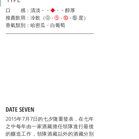
口　　感：清淡・・
◆
・・醇厚
推薦飲用：冷飲（⓪ - 
⑤ - ⑩
 - ⑮
 度）　
香氣類別：
哈密​​瓜
・白葡萄
DATE SEVEN
2015年7月7日的七夕隆重發表，在七年
之中每年由一家酒藏擔任領隊進行最後
的釀造工作，領隊酒藏以外的酒藏分別