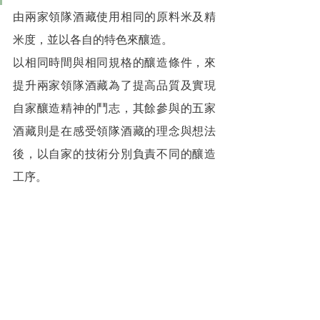
由兩家領隊酒藏使用相同的原料米及精
米度，並以各自的特色來釀造。
以相同時間與相同規格的釀造條件，來
提升兩家領隊酒藏為了提高品質及實現
自家釀造精神的鬥志，其餘參與的五家
酒藏則是在感受領隊酒藏的理念與想法
後，以自家的技術分別負責不同的釀造
工序。
為了挑戰世界舞台，原料米是使用最高
等級的「兵庫縣產山田錦」，透過最好
的原料與各家酒藏目前所擁有的卓越技
術，希望將高品質的宮城縣地酒帶到全
世界。