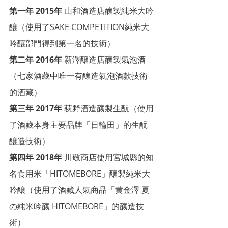
第一年 2015年
 山和酒造店釀製純米大吟
釀（使用了SAKE COMPETITION純米大
吟釀部門得到第一名的技術）
第二年 2016年
 新澤釀造店釀製氣泡酒
（七家酒藏中唯一有釀造氣泡酒款技術
的酒藏）
第三年 2017年
 荻野酒造釀製生酛（使用
了酒藏本身主要品牌「日輪田」的生酛
釀造技術）
第四年 2018年
 川敬商店使用宮城縣的知
名食用米「HITOMEBORE」釀製純米大
吟釀（使用了酒藏人氣商品「黄金澤 夏
の純米吟釀 HITOMEBORE」的釀造技
術）