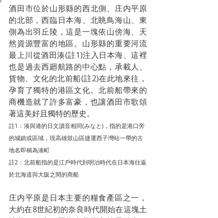
酒田市位於山形縣的西北側、庄内平原
的北部，西臨日本海、北眺鳥海山、東
側為出羽丘陵，這是一塊依山傍海、天
然資源豐富的地區。山形縣的重要河流
最上川從酒田湊
(註1)
注入日本海、這裡
也是過去西廻航路的中心點，承載人、
貨物、文化的北前船
(註2)
在此地來往，
孕育了獨特的港區文化。北前船帶來的
商機造就了許多富豪，也讓酒田市歌頌
著這美好且獨特的歷史。
註1：湊與港的日文讀音相同(みなと)，指的是港口旁
的城鎮或區域，現高雄鼓山區捷運西子灣站一帶的古
地名即稱為湊町
註2：北前船指的是江戶時代到明治時代在日本海往返
於北海道與大阪之間的商船
庄内平原是日本主要的糧食產區之一，
大約在8世紀初的奈良時代開始在這塊土