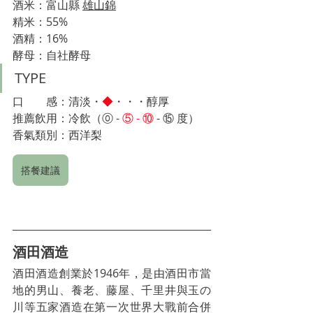
酒米：富山縣 
雄山錦
精米：55%
酒精：16%
酵母：自社酵母
TYPE
口　　感：清淡・
◆
・・・醇厚
推薦飲用：冷飲（
⓪ - 
⑤ - ⑩
 - ⑮ 
度）　
香氣類別：西洋梨
搭餐建議
酒田酒造
酒田酒造創業於1946年，是由酒田市當
地的男山、養老、藤屋、千里井與玉の
川等五家酒造在第一次世界大戰前合併