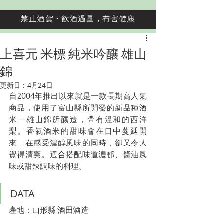
禁止酒駕・飲酒過量，有害健康
上喜元 米標 純米吟釀 雄山
錦
更新日：
4月24日
自2004年推出以來就是一款長期高人氣
商品，使用了富山縣所開發的新品種酒
米－雄山錦所釀造，帶有溫和的西洋
梨。香氣酒米的甜味會在口中蔓延開
來，在感受濃醇風味的同時，卻又令人
覺得清爽。適合搭配味道濃郁、醬油風
味或甜辣調味的料理。
DATA
產地：山形縣 酒田酒造