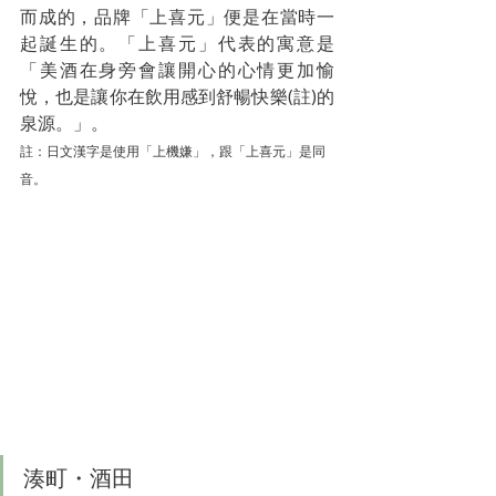
而成的，品牌「上喜元」便是在當時一
起誕生的。「上喜元」代表的寓意是
「美酒在身旁會讓開心的心情更加愉
悅，也是讓你在飲用感到舒暢快樂(註)的
泉源。」。
註：日文漢字是使用「上機嫌」，跟「上喜元」是同
音。
湊町・酒田