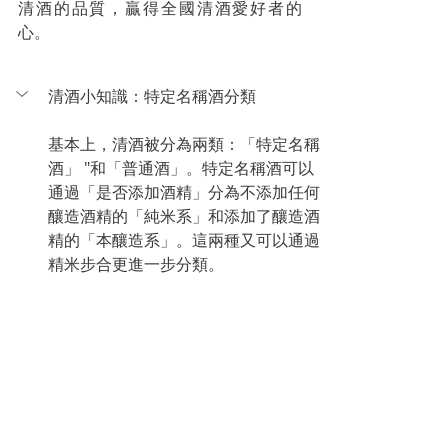
清酒的品質，贏得全國清酒愛好者的
心
。
清酒小知識：
特定名稱酒
分類
基本上，清酒被分為兩類：「特定名稱
酒」 "和
「
普通酒
」
。
特定名稱酒
可以
通過
「
是否添加酒精
」
分為不添加任何
釀造酒精的
「
純米系
」
和添加了釀造酒
精的
「
本釀造系
」
。這兩種又可以通過
精米步合更進一步分類。