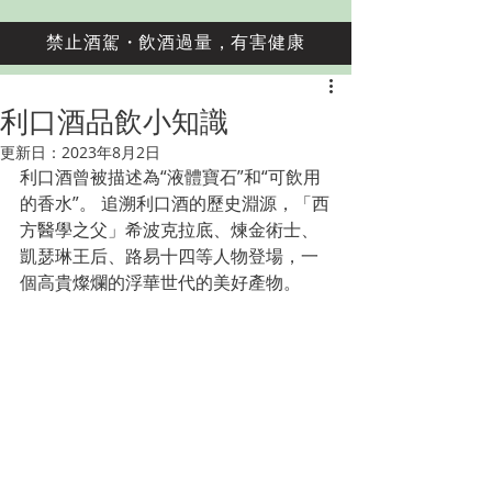
禁止酒駕・飲酒過量，有害健康
利口酒品飲小知識
更新日：
2023年8月2日
利口酒曾被描述為“液體寶石”和“可飲用
的香水”。 追溯利口酒的歷史淵源，「西
方醫學之父」希波克拉底、煉金術士、
凱瑟琳王后、路易十四等人物登場，一
個高貴燦爛的浮華世代的美好產物。